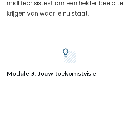
midlifecrisistest om een helder beeld te
krijgen van waar je nu staat.
Module 3: Jouw toekomstvisie
Deze module helpt je te bepalen wat je
wilt en de nodige stappen te identificeren
om daar te komen.