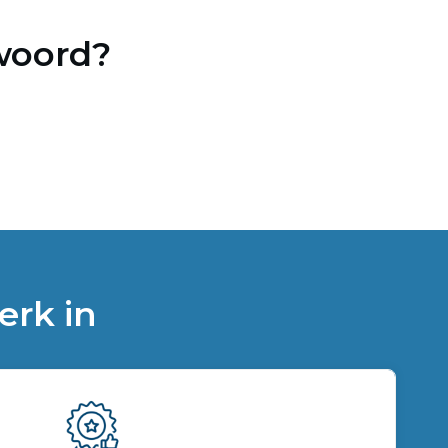
woord?
erk in