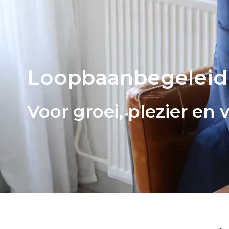
Loopbaanbegeleid
Voor groei, plezier en