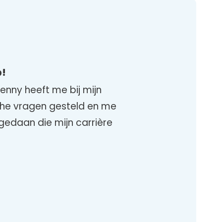
p!
nny heeft me bij mijn
ische vragen gesteld en me
gedaan die mijn carrière