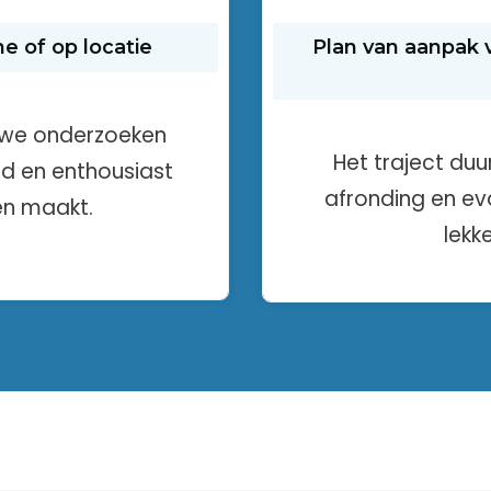
ne of op locatie
Plan van aanpak v
, we onderzoeken
Het traject du
nd en enthousiast
afronding en eva
en maakt.
lekk