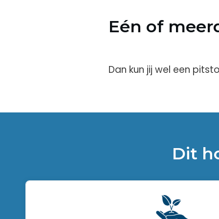
Eén of meer
Dan kun jij wel een pitst
Dit h