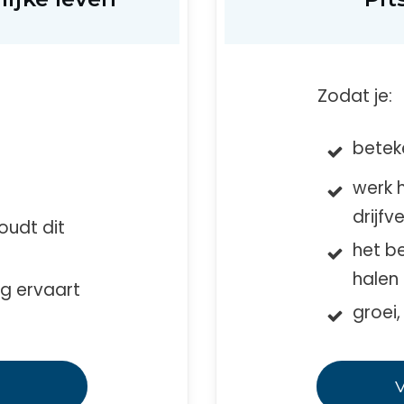
Zodat je:
betek
t
werk h
drijfv
oudt dit
het be
halen
ng ervaart
groei,
V