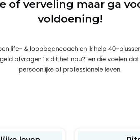
e of verveling maar ga voo
voldoening!
 Ik ben life- & loopbaancoach en ik help 40-plusse
geld afvragen ‘Is dit het nou?’ en die voelen dat 
persoonlijke of professionele leven.
lijke leven
Pit