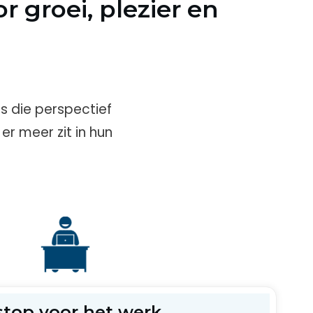
r groei, plezier en
rs die perspectief
er meer zit in hun
stop voor het werk