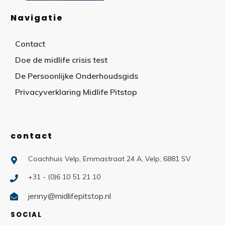
Navigatie
Contact
Doe de midlife crisis test
De Persoonlijke Onderhoudsgids
Privacyverklaring Midlife Pitstop
contact
Coachhuis Velp, Emmastraat 24 A, Velp, 6881 SV
+31 - (0)6 10 51 21 10
jenny@midlifepitstop.nl
SOCIAL