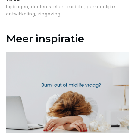
bijdragen, doelen stellen, midlife, persoonlijke
ontwikkeling, zingeving
Meer inspiratie