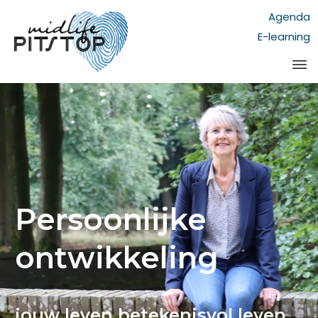
Agenda
E-learning
Persoonlijke
ontwikkeling
jouw leven betekenisvol leven