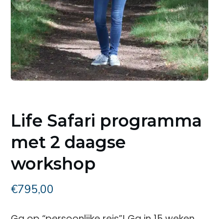
Life Safari programma
met 2 daagse
workshop
€
795,00
Ga op “persoonlijke reis”! Ga in 15 weken